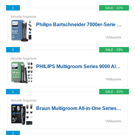
1
SALE - 21%
Aktuelle Angebote
Philips Bartschneider 7000er-Serie – selbstschärfende Metallklingen, 40 Längeneinstellungen...*
*Affiliatelink
2
SALE - 23%
Aktuelle Angebote
PHILIPS Multigroom Series 9000 All-in-One 19-teiliger Barttrimmer und Haarschneider...*
*Affiliatelink
1
SALE - 32%
Aktuelle Angebote
Braun Multigroom All-in-One Series 3, 8-in-1 Trimmer, AIO3545, Schwarz*
*Affiliatelink
2