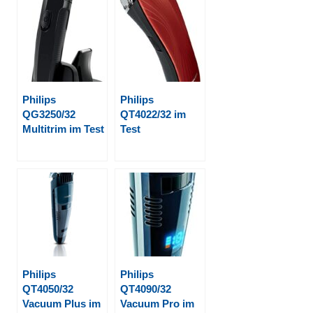
Philips
Philips
QG3250/32
QT4022/32 im
Multitrim im Test
Test
Philips
Philips
QT4050/32
QT4090/32
Vacuum Plus im
Vacuum Pro im