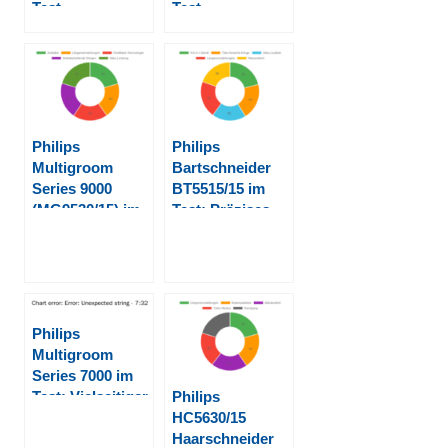
Test
Test
Philips
Philips
Multigroom
Bartschneider
Series 9000
BT5515/15 im
(MG9530/15) im
Test: Präzises
Test: Vielseitiger
Trimmen mit Lift
Barttrimmer und
& Trim PRO 2026
Haarschneider
für präzises
Grooming 2026
Philips
Multigroom
Series 7000 im
Philips
Test: Vielseitiger
HC5630/15
15-in-1 Trimmer
Haarschneider
für Bart und