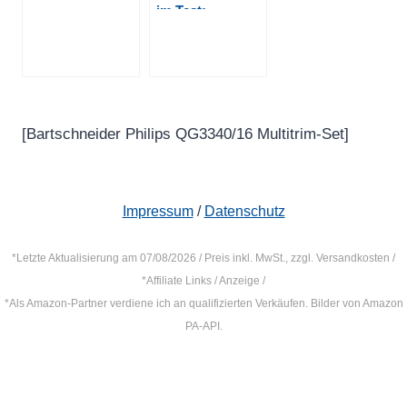
im Test:
Körperpflege
Vielseitige 28
2026
Längeneinstellungen
für präzise
Haarschnitte
2026
[Bartschneider Philips QG3340/16 Multitrim-Set]
Impressum
/
Datenschutz
*Letzte Aktualisierung am 07/08/2026 / Preis inkl. MwSt., zzgl. Versandkosten /
*Affiliate Links / Anzeige /
*Als Amazon-Partner verdiene ich an qualifizierten Verkäufen. Bilder von Amazon
PA-API.