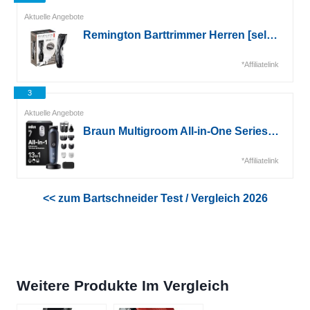
Aktuelle Angebote
Remington Barttrimmer Herren [selbstschärf. Keramik Klingen/0,4-18mm] Bartschneider Set...*
*Affiliatelink
3
Aktuelle Angebote
Braun Multigroom All-in-One Series 7, 13-in-1 Trimmer-Set 7, AIO7565, Blau*
*Affiliatelink
<< zum Bartschneider Test / Vergleich 2026
Weitere Produkte Im Vergleich