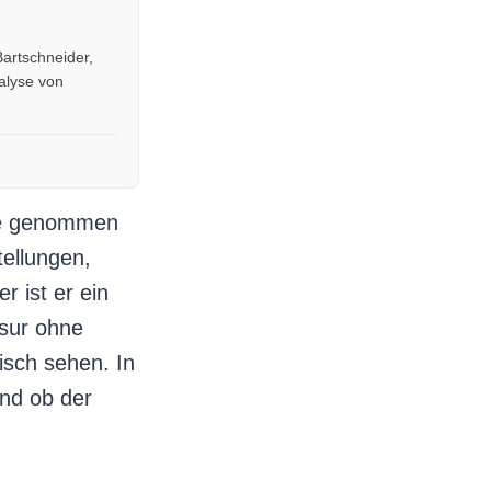
Bartschneider,
alyse von
upe genommen
tellungen,
r ist er ein
asur ohne
tisch sehen. In
und ob der