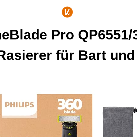
neBlade Pro QP6551/3
 Rasierer für Bart un