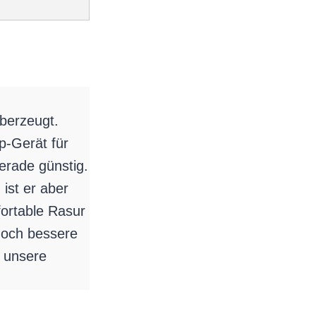
berzeugt.
p-Gerät für
gerade günstig.
ist er aber
ortable Rasur
edoch bessere
r unsere