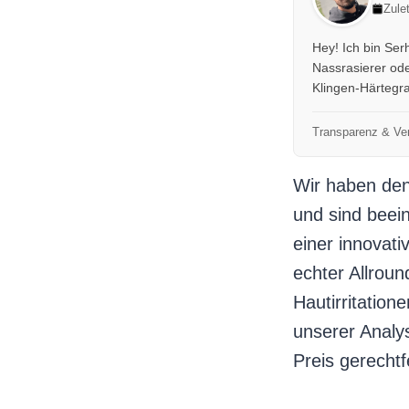
Zule
Hey! Ich bin Ser
Nassrasierer ode
Klingen-Härtegrad
Transparenz & Ver
Wir haben den
und sind beein
einer innovati
echter Allroun
Hautirritatione
unserer Analys
Preis gerechtfe