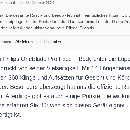
tzt aktualisiert: 18. Oktober 2024
hiy. Die gesamte Rasur- und Beauty-Tech ist mein tägliches Ritual. Ob 
r Hautpflege: Echter Kontakt mit der Haut kombiniert mit der Daten-An
en liefert dir das ultimativ saubere Pflege-Erlebnis.
trauen:
Wie ich teste
•
Über mich
 Philips OneBlade Pro Face + Body unter die L
druckt von seiner Vielseitigkeit. Mit 14 Längeneins
ven 360-Klinge und Aufsätzen für Gesicht und Körpe
der. Besonders überzeugt hat uns die effiziente R
n. Allerdings gibt es auch einige Punkte, die wir kri
e erfahren Sie, für wen sich dieses Gerät eignet 
rtigt ist.