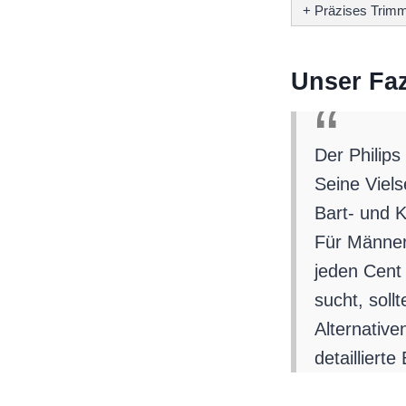
+ Präzises Trim
Unser Faz
Der Philip
Seine Viels
Bart- und K
Für Männer,
jeden Cent
sucht, soll
Alternative
detailliert